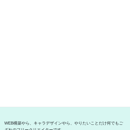
イラスト
KreuzHerzEngel ★藤井 敏也★ 誕
生祭 2021.10.13.
10月13日は、私のオリキャラ、藤井敏也さんの誕生日なので、お
誕生日イラストをUPしました♪
スポンサーリンク
とり乃から揚げ
WEB構築やら、キャラデザインやら、やりたいことだけ何でもご
ざれのフリークリエイターです。