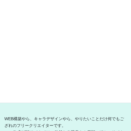
から始める？原題も紹介します！
この記事では、「ずっとやりたかったことをやりなさい」シリー
ズについて紹介します。それぞれの違いや、どれから始めるべき
か。また、原題も紹介しますので、お役に立てましたら幸いで
す。
スポンサーリンク
とり乃から揚げ
WEB構築やら、キャラデザインやら、やりたいことだけ何でもご
ざれのフリークリエイターです。