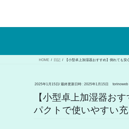
コ
ナ
ン
ビ
テ
ゲ
ン
ー
ツ
シ
へ
ョ
ス
ン
キ
に
ッ
移
HOME
日記
【小型卓上加湿器おすすめ】倒れても安
プ
動
2025年1月15日
/ 最終更新日時 :
2025年1月15日
torinoweb
【小型卓上加湿器おす
パクトで使いやすい充