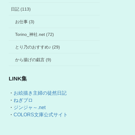
日記 (113)
お仕事 (3)
Torino_神社.net (72)
とり乃のおすすめ♪ (29)
から揚げの戯言 (9)
LINK集
・
お絵描き主婦の徒然日記
・
ねぎブロ
・
ジンジャ～.net
・
COLORS文庫公式サイト