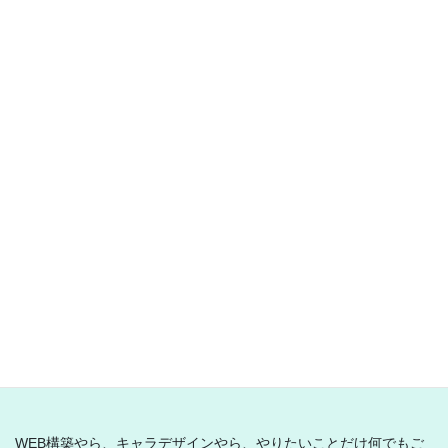
投
«
稿
固
1
定
の
固
2
ペ
定
ペ
固
ー
3
ペ
ー
定
ジ
ー
»
ペ
ジ
ジ
ー
送
スポンサーリンク
ジ
り
とり乃から揚げ
WEB構築やら、キャラデザインやら、やりたいことだけ何でもご