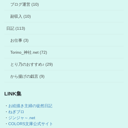
ブログ運営 (10)
副収入 (10)
日記 (113)
お仕事 (3)
Torino_神社.net (72)
とり乃のおすすめ♪ (29)
から揚げの戯言 (9)
LINK集
・
お絵描き主婦の徒然日記
・
ねぎブロ
・
ジンジャ～.net
・
COLORS文庫公式サイト