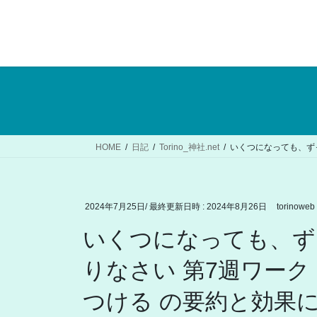
コ
ナ
ン
ビ
テ
ゲ
ン
ー
ツ
シ
へ
ョ
ス
ン
キ
に
ッ
移
HOME
日記
Torino_神社.net
いくつになっても、ず
プ
動
2024年7月25日
/ 最終更新日時 :
2024年8月26日
torinoweb
いくつになっても、ず
りなさい 第7週ワーク
つける の要約と効果