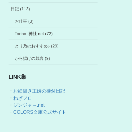
日記 (113)
お仕事 (3)
Torino_神社.net (72)
とり乃のおすすめ♪ (29)
から揚げの戯言 (9)
LINK集
・
お絵描き主婦の徒然日記
・
ねぎブロ
・
ジンジャ～.net
・
COLORS文庫公式サイト