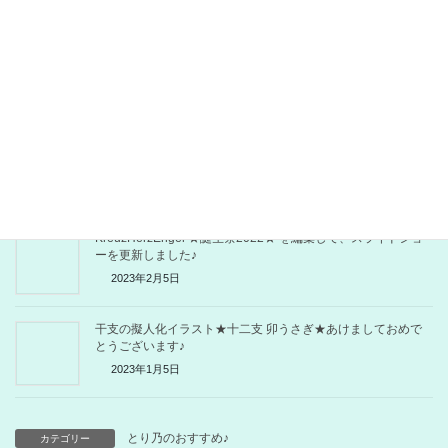
2023年6月5日
KreuzHerzEngel ★小笠原 楽人★ 誕生祭 2023.04.01.
2023年4月5日
KreuzHerzEngel ★宇都宮 綾乃丞★ 誕生祭 2023.03.03.
2023年3月5日
KreuzHerzEngel ★誕生祭2022★ を編集して、スライドショ
ーを更新しました♪
2023年2月5日
干支の擬人化イラスト★十二支 卯うさぎ★あけましておめで
とうございます♪
2023年1月5日
とり乃のおすすめ♪
カテゴリー