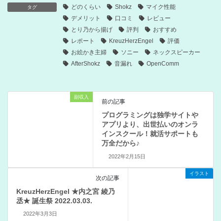
どのくらい
Shokz
マイク性能
タグ
デメリット
口コミ
レビュー
とり乃から揚げ
評判
おすすめ
レポート
KreuzHerzEngel
評価
お絵かき主婦
ソニー
ネックスピーカー
AfterShokz
音漏れ
OpenComm
副収入
前の記事
プログラミングは独学サイトや
アプリより、出世払いのオンラ
インスクール！就活サポートも
万全だから♪
2022年2月15日
イラスト
次の記事
KreuzHerzEngel ★内之宮 綾乃
丞★ 誕生祭 2022.03.03.
2022年3月3日