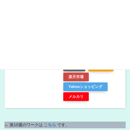
けど、
とり乃から揚
「信じるチカラ」ってあるかもですぞ？
げ
↓ 大人にもおすすめな「星の王子様」はこれ！
星の王子さま (岩波少年文庫)
created by
Rinker
Kindle
Amazon
楽天市場
Yahooショッピング
メルカリ
← 第10週のワークは
こちら
です。