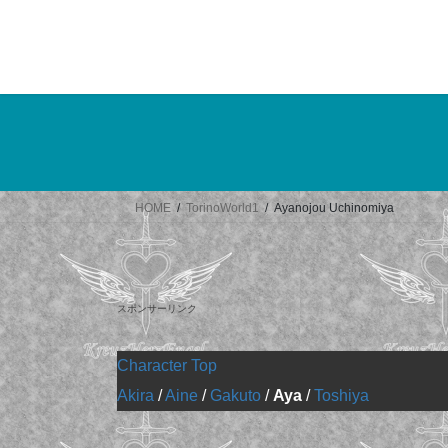
コ
ナ
ン
ビ
テ
ゲ
ン
ー
ツ
シ
へ
ョ
ス
ン
キ
に
ッ
移
HOME
TorinoWorld1
Ayanojou Uchinomiya
プ
動
スポンサーリンク
Character Top
Akira
/
Aine
/
Gakuto
/
Aya
/
Toshiya