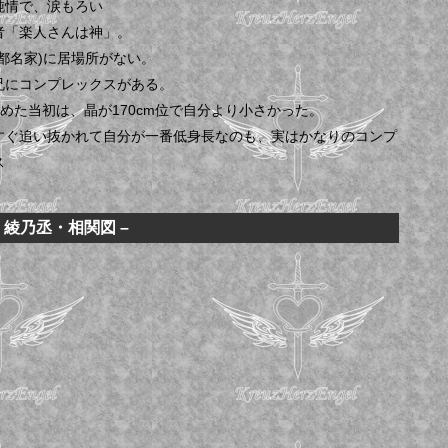
純情で、涙もろい
者「楽人さんは神」。
京都名家)に居場所がない。
兄にコンプレックスがある。
z始めた当初は、晶が170cm位で自分より小さかった。
すぐ追い抜かれて自分が一番低身長なのも、実はかなりのコンプ
ス
宮 綾乃丞・相関図 –