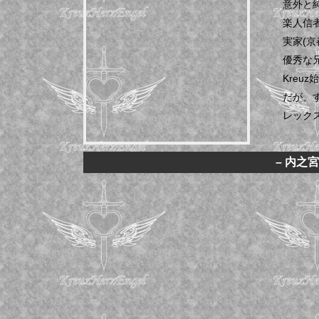
意外と
楽人信
実家(
優秀な
Kreu
だが、
レック
– 内之