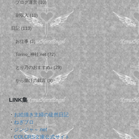
ブログ運営 (10)
副収入 (10)
日記 (113)
お仕事 (3)
Torino_神社.net (72)
とり乃のおすすめ♪ (29)
から揚げの戯言 (9)
LINK集
・
お絵描き主婦の徒然日記
・
ねぎブロ
・
ジンジャ～.net
・
COLORS文庫公式サイト