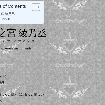
e of Contents
之宮 綾乃丞
Profile
之宮 綾乃丞
ノミヤ アヤノジョウ
 Japanese instruments
e
生
57kg
出身
厳しく、他人にはもっと厳しい。
レ。