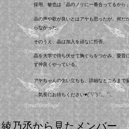
採用、敏也は「晶のノリに一番合ってるから
晶の声や歌が良いとはアヤも思ったが、何だ
らなかった。
そのうえ、晶は加入を頑なに拒否。
晶を大学で待ち伏せて胸ぐらをつかみ、愛音
ず仲良くやっている。
アヤちゃんの生い立ちも、詳細なところまで
…気長にお待ちください♥(´▽`) ‘`,、’`,、
綾乃丞から見たメンバー