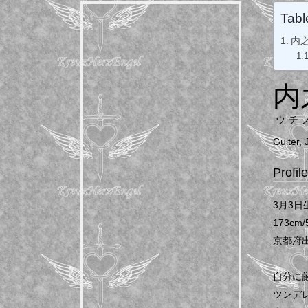
Tabl
内
内
ウチ
Guiter,
Profil
3月3日
173cm/
京都府
自分に
ツンデ