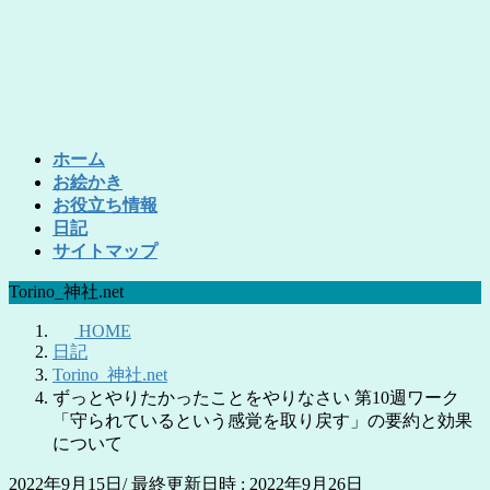
コ
ナ
ン
ビ
テ
ゲ
ン
ー
ツ
シ
へ
ョ
ホーム
ス
ン
お絵かき
キ
に
お役立ち情報
ッ
移
日記
プ
動
サイトマップ
Torino_神社.net
HOME
日記
Torino_神社.net
ずっとやりたかったことをやりなさい 第10週ワーク
「守られているという感覚を取り戻す」の要約と効果
について
2022年9月15日
/ 最終更新日時 :
2022年9月26日