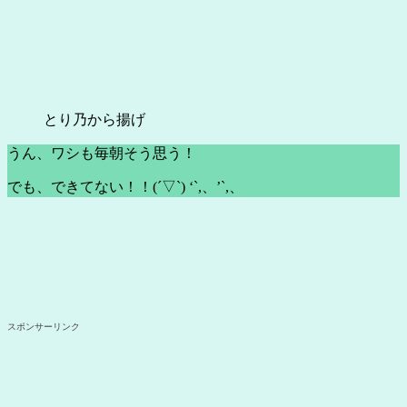
とり乃から揚げ
うん、ワシも毎朝そう思う！
でも、できてない！！(´▽`) ‘`,、’`,、
スポンサーリンク