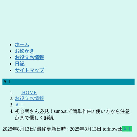
コ
ナ
ン
ビ
テ
ゲ
ン
ー
ツ
シ
へ
ョ
ホーム
ス
ン
お絵かき
キ
に
お役立ち情報
ッ
移
日記
プ
動
サイトマップ
ＡＩ
HOME
お役立ち情報
ＡＩ
初心者さん必見！suno.aiで簡単作曲♪ 使い方から注意
点まで優しく解説
2025年8月13日
/ 最終更新日時 :
2025年8月13日
torinoweb
ＡＩ