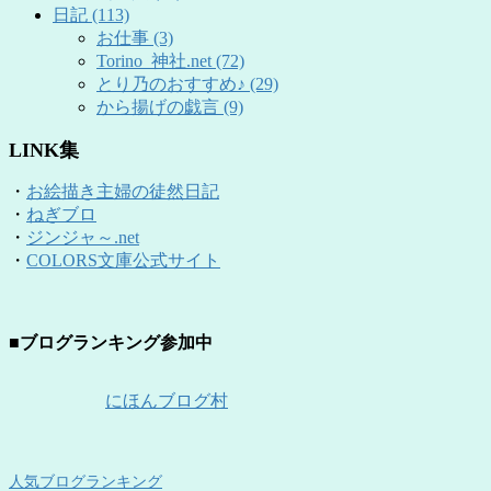
日記 (113)
お仕事 (3)
Torino_神社.net (72)
とり乃のおすすめ♪ (29)
から揚げの戯言 (9)
LINK集
・
お絵描き主婦の徒然日記
・
ねぎブロ
・
ジンジャ～.net
・
COLORS文庫公式サイト
■ブログランキング参加中
にほんブログ村
人気ブログランキング