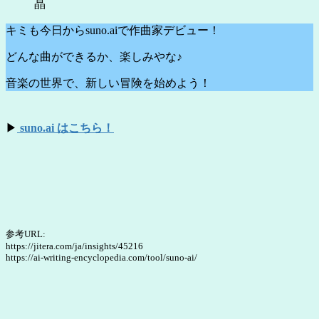
晶
キミも今日からsuno.aiで作曲家デビュー！
どんな曲ができるか、楽しみやな♪
音楽の世界で、新しい冒険を始めよう！
▶
suno.ai はこちら！
参考URL:
https://jitera.com/ja/insights/45216
https://ai-writing-encyclopedia.com/tool/suno-ai/