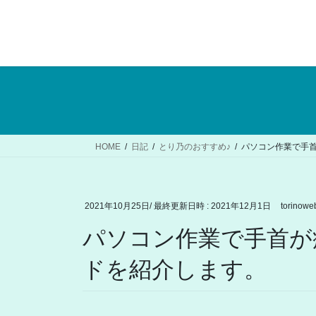
コ
ナ
ン
ビ
テ
ゲ
ン
ー
ツ
シ
へ
ョ
ス
ン
キ
に
ッ
移
HOME
日記
とり乃のおすすめ♪
パソコン作業で手
プ
動
2021年10月25日
/ 最終更新日時 :
2021年12月1日
torinowe
パソコン作業で手首が
ドを紹介します。