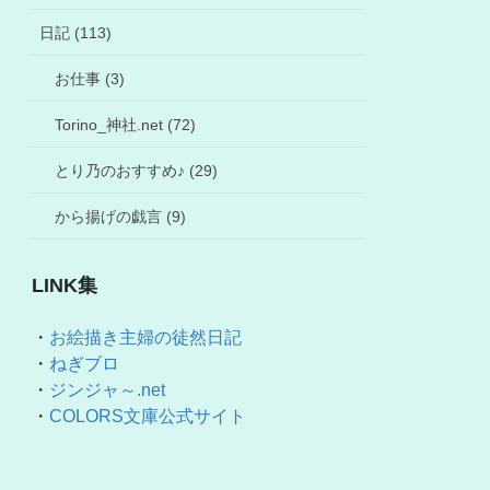
日記 (113)
お仕事 (3)
Torino_神社.net (72)
とり乃のおすすめ♪ (29)
から揚げの戯言 (9)
LINK集
・
お絵描き主婦の徒然日記
・
ねぎブロ
・
ジンジャ～.net
・
COLORS文庫公式サイト