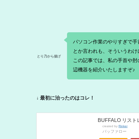
パソコン作業のやりすぎで手
とか言われも、そういうわけ
とり乃から揚げ
この記事では、私の手首や肘
辺機器を紹介いたしますぞ♪
↓ 最初に治ったのはコレ！
BUFFALO リス
created by
Rinker
バッファロー