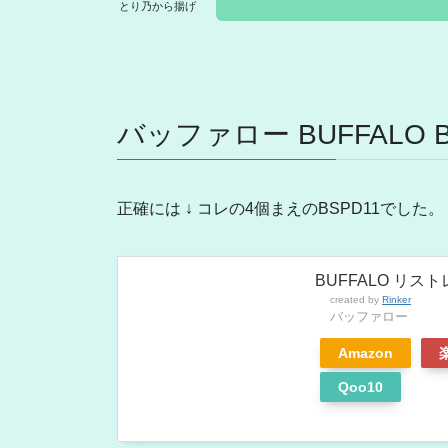
とり乃から揚げ
バッファロー BUFFALO B
正確には ↓ コレの4個まえのBSPD11でした。
BUFFALO リス
created by
Rinker
バッファロー
Amazon
Qoo10